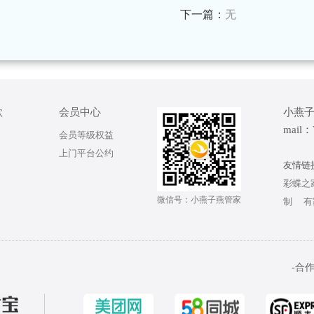
下一篇：
无
款
会员中心
小燕子
mail：
会员等级权益
上门平台公约
友情链接
彩蝶之
微信号：小燕子燕管家
制
有
-合