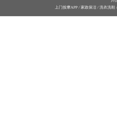
川公
上门按摩APP
/
家政保洁
/
洗衣洗鞋